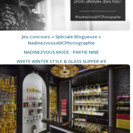
Jeu-concours « Spéciale Blogueuse »
NadinezvousxMCPhotographie
NADINEZVOUS MODE : PARTIE NINE
WHITE WINTER STYLE & GLASS SLIPPER #9