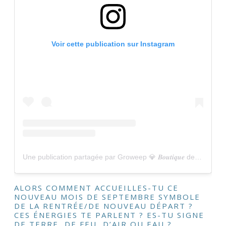
Voir cette publication sur Instagram
Une publication partagée par Groweep 💎 𝑩𝒐𝒖𝒕𝒊𝒒𝒖𝒆 de rituel bien-être et spiritualité (@gro.weep)
ALORS COMMENT ACCUEILLES-TU CE
NOUVEAU MOIS DE SEPTEMBRE SYMBOLE
DE LA RENTRÉE/DE NOUVEAU DÉPART ?
CES ÉNERGIES TE PARLENT ? ES-TU SIGNE
DE TERRE, DE FEU, D’AIR OU EAU ?