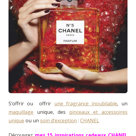
S’offrir ou offrir
une fragrance inoubliable
, un
maquillage
unique, des
pinceaux et accessoires
unique
ou un
soin d’exception
:
CHANEL
Découvrez
mes 15 inspirations cadeaux CHANEL