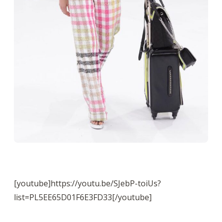
[youtube]https://youtu.be/SJebP-toiUs?
list=PL5EE65D01F6E3FD33[/youtube]