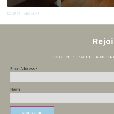
SOURCE : ABC LUXE
Rejo
OBTENEZ L'ACCÈS À NOTR
Email Address*
Name