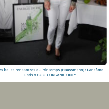
es belles rencontres du Printemps (Haussmann) : Lancôme
Paris x GOOD ORGANIC ONLY