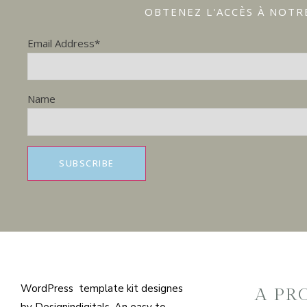
OBTENEZ L'ACCÈS À NOTR
Email Address*
Name
WordPress template kit designes
A PR