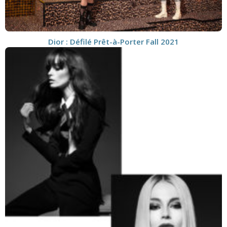
Dior : Défilé Prêt-à-Porter Fall 2021