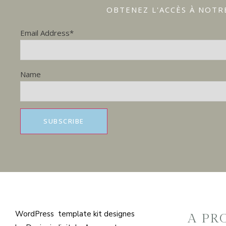
OBTENEZ L'ACCÈS À NOTR
Email Address*
Name
WordPress template kit designes
A PR