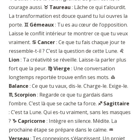
courage aussi.
♉ Taureau
: Lâche ce qui t’alourdit.
La transformation est douce quand tu lui ouvres la
porte.
♊ Gémeaux
: Tu es au cœur de l’opposition.
Laisse le conflit intérieur te montrer ce que tu veux
vraiment.
♋ Cancer
: Ce que tu fais chaque jour te
ressemble-t-il ? C’est la question de cette Lune.
♌
Lion
: Ta créativité se réveille. Laisse-la parler plus
fort que la peur.
♍ Vierge
: Une conversation
longtemps reportée trouve enfin ses mots.
♎
Balance
: Ce que tu vaux, dis-le. Charge-le. Exige-le.
♏ Scorpion
: Regarde ce que tu gardais dans
l’ombre. C’est là que se cache ta force.
♐ Sagittaire
: C’est ta Lune. Qui es-tu vraiment, sans les masques
?
♑ Capricorne
: Intègre en silence. Médite. La
prochaine étape se prépare dans le calme.
♒
Verseau
: Tes connexions s’élargissent. Un projet