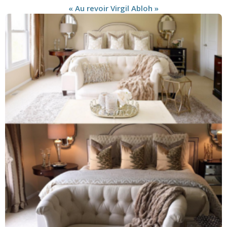
« Au revoir Virgil Abloh »