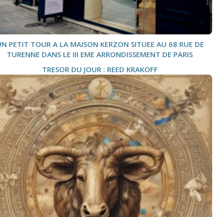
UN PETIT TOUR A LA MAISON KERZON SITUEE AU 68 RUE DE
TURENNE DANS LE III EME ARRONDISSEMENT DE PARIS
TRESOR DU JOUR : REED KRAKOFF