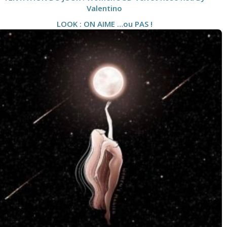
Valentino
LOOK : ON AIME …ou PAS !